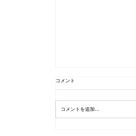
コメント
コメントを追加…
太くて甘みが強く、すき焼き
にピッタリな「矢切ねぎ」と