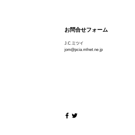
「矢切の渡し」
​お問合せフォーム
J.C.
ミツイ
jom@pcia.mfnet.ne.jp