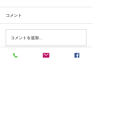
コメント
コメントを追加…
奥市川自転車散歩 国府台
秋の奥市川、そ
~国分~堀之内
クな自転車散歩
​お問合せフォーム
J.C.
ミツイ
jom@pcia.mfnet.ne.jp
お名前